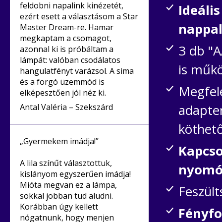
feldobni napalink kinézetét,
Ideáli
ezért esett a választásom a Star
nappal
Master Dream-re. Hamar
megkaptam a csomagot,
3 db "A
azonnal ki is próbáltam a
lámpát: valóban csodálatos
is műkö
hangulatfényt varázsol. A sima
és a forgó üzemmód is
Megfele
elképesztően jól néz ki.
Antal Valéria – Szekszárd
adapter
köthet
„Gyermekem imádja!”
Kapcso
A lila színűt választottuk,
nyom
kislányom egyszerűen imádja!
Mióta megvan ez a lámpa,
Feszült
sokkal jobban tud aludni.
Korábban úgy kellett
Fényfor
nógatnunk, hogy menjen