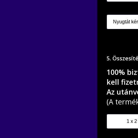
5. Összesít
100% biz
kell fizet
Az utánvé
(A termék 