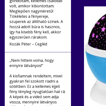
gondoltam, kellemes csalódás
volt, amikor kibontottam.
Meglepően nagyméretű!
Tökéletes a fényereje,
szuperek az állítható színek. A
hozzá adott búra is hasznos,
így ha kisebb fény kell, akkor
egyszerűen rárakom.
Kozák Péter – Cegléd
„Nem hittem volna, hogy
ennyire látványos!”
A kisfiamnak rendeltem, mivel
gyakran fel szokott riadni a
sötétben. Ez a kellemes éjjeli
fény tényleg nyugtatóan hat rá.
A képek és a videó sem adja
vissza, mennyire látványos