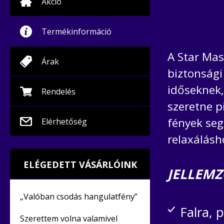
Akció
Termékinformáció
A Star Mas
Árak
biztonsági
időseknek,
Rendelés
szeretne p
fények seg
Elérhetőség
relaxálásh
ELÉGEDETT VÁSÁRLÓINK
JELLEMZ
„Valóban csodás hangulatfény”
Falra, 
Szerettem volna valamivel