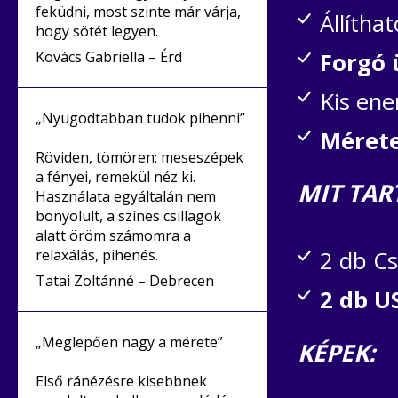
feküdni, most szinte már várja,
Állíthat
hogy sötét legyen.
Kovács Gabriella – Érd
Forgó
Kis ene
„Nyugodtabban tudok pihenni”
Mérete
Röviden, tömören: meseszépek
a fényei, remekül néz ki.
MIT TAR
Használata egyáltalán nem
bonyolult, a színes csillagok
alatt öröm számomra a
relaxálás, pihenés.
2 db C
Tatai Zoltánné – Debrecen
2 db U
„Meglepően nagy a mérete”
KÉPEK:
Első ránézésre kisebbnek