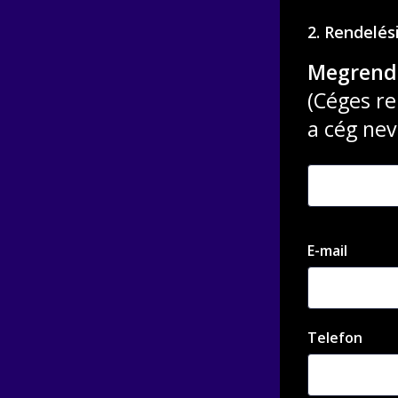
2. Rendelés
Megrende
(Céges re
a cég nev
E-mail
Telefon