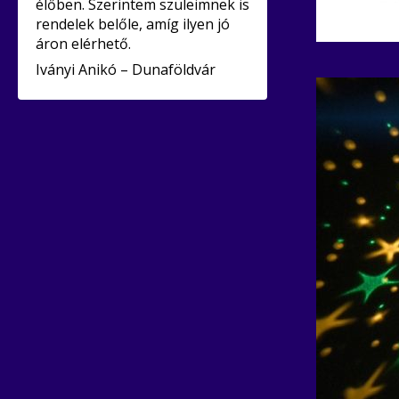
élőben. Szerintem szüleimnek is
rendelek belőle, amíg ilyen jó
áron elérhető.
Iványi Anikó – Dunaföldvár