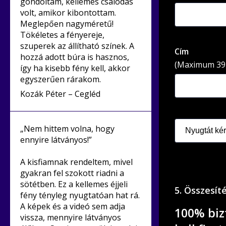
gondoltam, kellemes csalódás
volt, amikor kibontottam.
Meglepően nagyméretű!
Tökéletes a fényereje,
szuperek az állítható színek. A
Cím
hozzá adott búra is hasznos,
(Maximum 39 
így ha kisebb fény kell, akkor
egyszerűen rárakom.
Kozák Péter – Cegléd
„Nem hittem volna, hogy
ennyire látványos!”
A kisfiamnak rendeltem, mivel
gyakran fel szokott riadni a
sötétben. Ez a kellemes éjjeli
5. Összesít
fény tényleg nyugtatóan hat rá.
A képek és a videó sem adja
100% biz
vissza, mennyire látványos