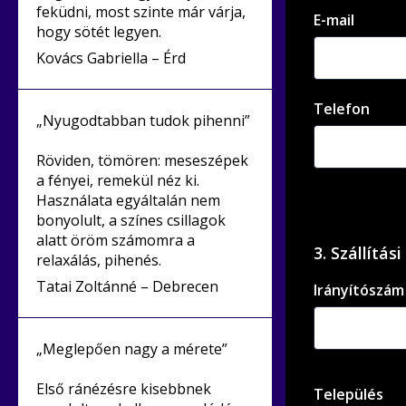
feküdni, most szinte már várja,
E-mail
hogy sötét legyen.
Kovács Gabriella – Érd
Telefon
„Nyugodtabban tudok pihenni”
Röviden, tömören: meseszépek
a fényei, remekül néz ki.
Használata egyáltalán nem
bonyolult, a színes csillagok
alatt öröm számomra a
3. Szállítás
relaxálás, pihenés.
Tatai Zoltánné – Debrecen
Irányítószám
„Meglepően nagy a mérete”
Első ránézésre kisebbnek
Település