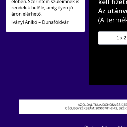
kell fizet
élőben. Szerintem szüleimnek is
rendelek belőle, amíg ilyen jó
Az utánvé
áron elérhető.
(A termék 
Iványi Anikó – Dunaföldvár