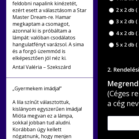
feldobni napalink kinézetét,
2 x 2 db (
ezért esett a választásom a Star
Master Dream-re. Hamar
3 x 2 db (
megkaptam a csomagot,
azonnal ki is próbáltam a
4 x 2 db (
lámpát: valóban csodálatos
hangulatfényt varázsol. A sima
5 x 2 db (
és a forgó üzemmód is
elképesztően jól néz ki.
Antal Valéria – Szekszárd
2. Rendelés
Megrende
„Gyermekem imádja!”
(Céges re
a cég nev
A lila színűt választottuk,
kislányom egyszerűen imádja!
Mióta megvan ez a lámpa,
sokkal jobban tud aludni.
Korábban úgy kellett
nógatnunk, hogy menjen