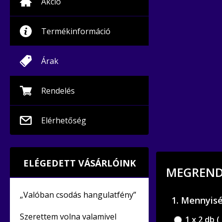
Akció
Termékinformáció
Árak
Rendelés
Elérhetőség
ELÉGEDETT VÁSÁRLÓINK
MEGRENDE
„Valóban csodás hangulatfény”
1. Mennyis
Szerettem volna valamivel
1 x 2 db (